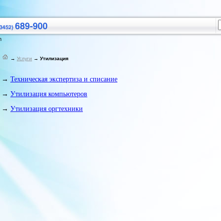
m
→
Услуги
→
Утилизация
→
Техническая экспертиза и списание
→
Утилизация компьютеров
→
Утилизация оргтехники