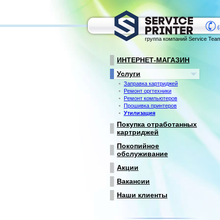
группа компаний Service Tea
ИНТЕРНЕТ-МАГАЗИН
Услуги
Заправка картриджей
Ремонт оргтехники
Ремонт компьютеров
Прошивка принтеров
Утилизация
Покупка отработанных
картриджей
Покопийное
обслуживание
Акции
Вакансии
Наши клиенты