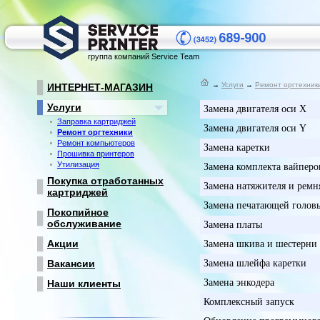
группа компаний Service Team
→
Услуги
→
Ремонт оргтехник
ИНТЕРНЕТ-МАГАЗИН
Услуги
Замена двигателя оси X
Заправка картриджей
Замена двигателя оси Y
Ремонт оргтехники
Ремонт компьютеров
Замена каретки
Прошивка принтеров
Утилизация
Замена комплекта вайперо
Покупка отработанных
Замена натяжителя и ремн
картриджей
Замена печатающей голов
Покопийное
обслуживание
Замена платы
Акции
Замена шкива и шестерни
Замена шлейфа каретки
Вакансии
Замена энкодера
Наши клиенты
Комплексный запуск